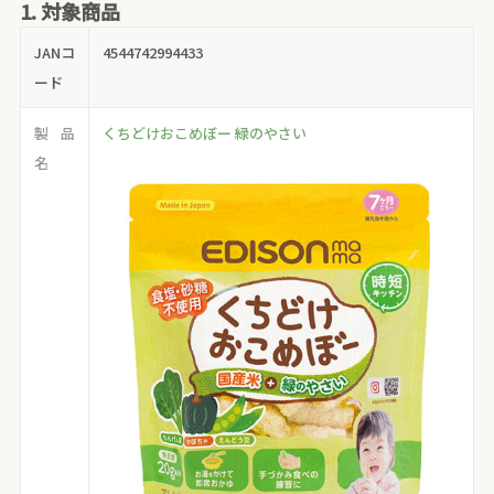
1. 対象商品
JANコ
4544742994433
ード
製品
くちどけおこめぼー 緑のやさい
名