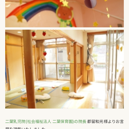
二葉乳児院(社会福祉法人 二葉保育園)の院長
都留和光様よりお言