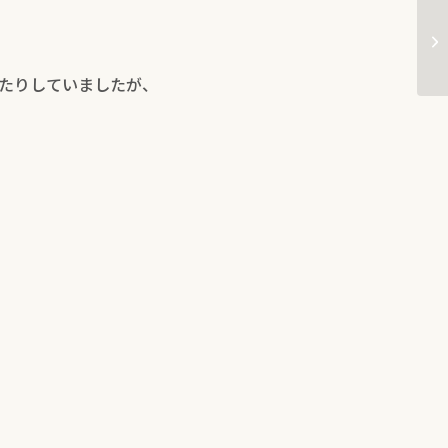
赤
生
たりしていましたが、