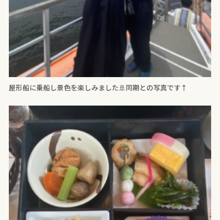
屋形船に乗船し景色を楽しみました🚢同期との写真です↑