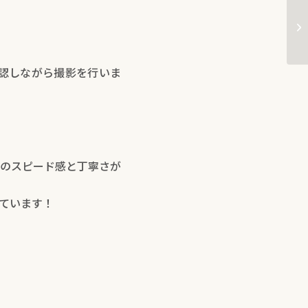
第
ム
認しながら撮影を行いま
のスピード感と丁寧さが
ています！