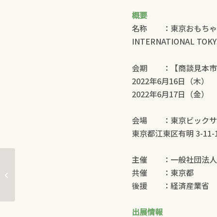
概要
名称 ：東京おもちゃシ
INTERNATIONAL TOKY
会期 ：【商談見本市
2022年6月16日（木） 9:
2022年6月17日（金） 9:
会場 ：東京ビックサイ
東京都江東区有明 3-11-1
主催 ：一般社団法人
まるで本物みたい！？迫力満点の恐
共催 ：東京都
竜がダンボールで作れる...
後援 ：経済産業省
出展情報