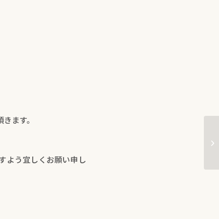
頂きます。
S
の
ますよう宜しくお願い申し