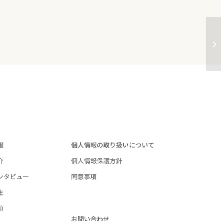
～
2
報
個人情報の取り扱いについて
介
個人情報保護方針
ンタビュー
同意事項
生
項
お問い合わせ