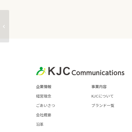
2011年11月発行日本語韓国語対話総
合情報誌月刊「留学生」に弊社、代
表取締役...
企業情報
事業内容
経営理念
KJCについて
ごあいさつ
ブランド一覧
会社概要
沿革