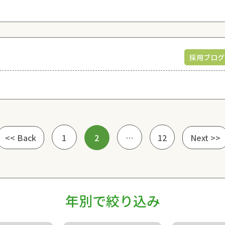
採用ブログ
<< Back
1
2
…
12
Next >>
年別で絞り込み